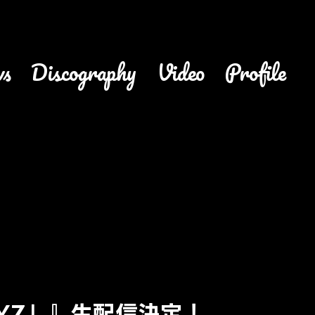
ws
discography
video
profile
s DAYZ」』生配信決定！