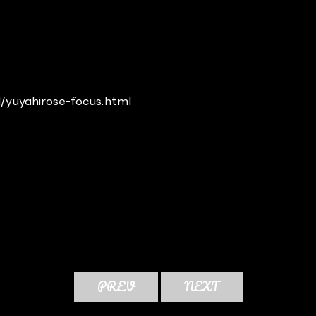
l/yuyahirose-focus.html
PREV
NEXT