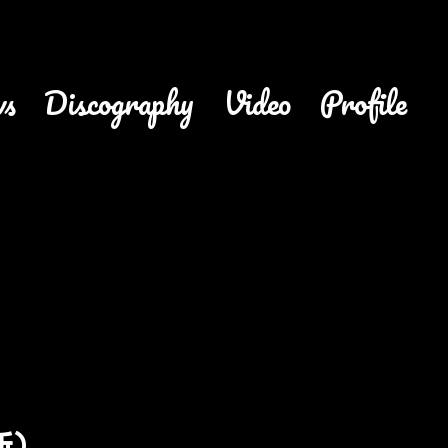
ws
discography
video
profile
更新）