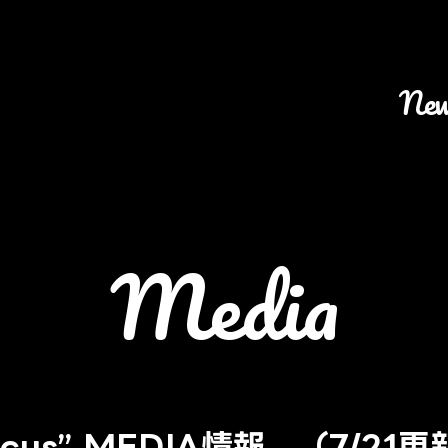
ne
media
Focus” MEDIA情報 （7/21